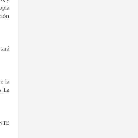
opia
ción
tará
e la
s. La
ENTE