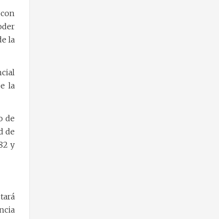
 con
oder
de la
cial
e la
o de
d de
82 y
tará
ncia