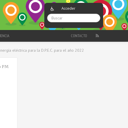
Acceder
IENCIA
CONTACTO
nergía eléctrica para la D.P.E.C. para el año 2022
6 PM