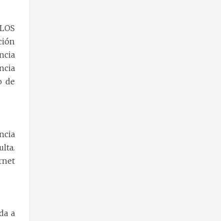
LOS
ción
ncia
ncia
o de
ncia
lta.
rnet
da a