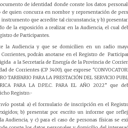
l documento de identidad donde conste los datos personal
to de quien concurra en nombre y representación de per
el instrumento que acredite tal circunstancia; y b) presenta
o de la exposición a realizar en la Audiencia, el cual de
gistro de Participantes.
te la Audiencia y que se domicilien en un radio may
 Corrientes, podrán anotarse en el Registro de
Participa
igida
a la Secretaría de Energía de la Provincia de Corrien
iudad de Corrientes (CP 3400), que exprese "CONVOCATOR
DRO TARIFARIO PARA LA PRESTACIÓN DEL SERVICIO PUB
ICA PARA LA D.P.E.C. PARA EL AÑO 2022” que de
icho Registro.-
vío postal: a) el formulario de inscripción en el Registr
xigidos; b) presentar por escrito un informe que reflej
a Audiencia, y c) para el caso de personas físicas se exi
de conste los datos personales y domicilio del interesad