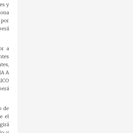
es y
sona
r por
berá
or a
ntes
tes,
IA A
LICO
berá
o de
e el
girá
o; y