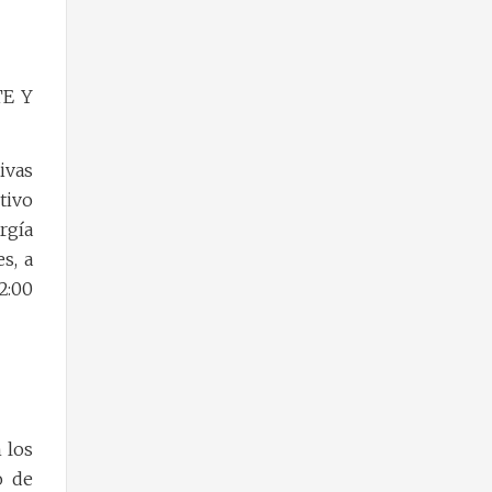
TE Y
ivas
tivo
rgía
s, a
2:00
 los
o de