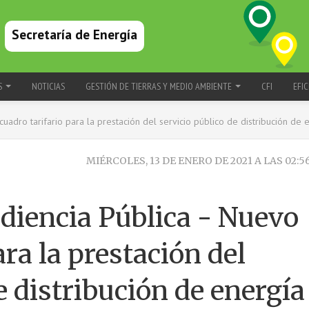
Secretaría de Energía
S
NOTICIAS
GESTIÓN DE TIERRAS Y MEDIO AMBIENTE
CFI
EFIC
uadro tarifario para la prestación del servicio público de distribución de e
MIÉRCOLES, 13 DE ENERO DE 2021 A LAS 02:5
diencia Pública - Nuevo
ara la prestación del
e distribución de energía