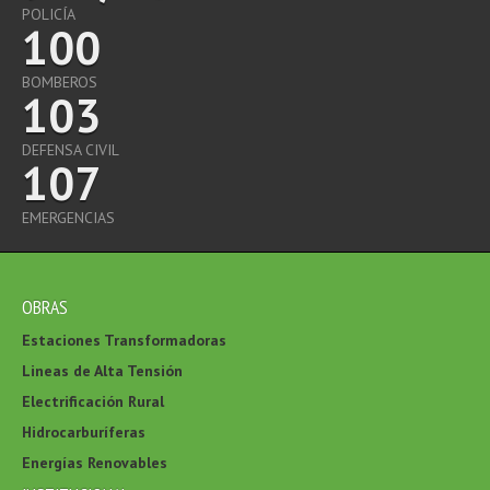
POLICÍA
100
BOMBEROS
103
DEFENSA CIVIL
107
EMERGENCIAS
OBRAS
Estaciones Transformadoras
Lineas de Alta Tensión
Electrificación Rural
Hidrocarburíferas
Energías Renovables