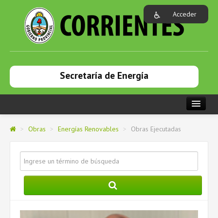
Acceder
Secretaría de Energía
PORTADA
>
Obras
>
Energías Renovables
>
Obras Ejecutadas
OBRAS
INSTITUCIONAL
LICITACIONES
NOTICIAS
GESTIÓN DE TIERRAS Y MEDIO AMBIENTE