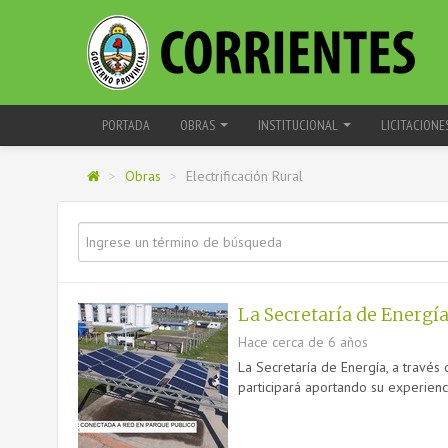
PORTADA
OBRAS
INSTITUCIONAL
LICITACIONE
>
Obras
>
Electrificación Rural
La Secretaría de Energí
Hace cerca de 6 años
La Secretaría de Energía, a través 
participará aportando su experienci