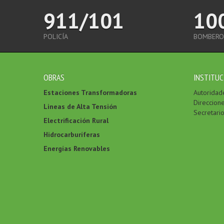
911/101
10
POLICÍA
BOMBERO
OBRAS
INSTITUC
Estaciones Transformadoras
Autoridad
Direccion
Lineas de Alta Tensión
Secretari
Electrificación Rural
Hidrocarburíferas
Energías Renovables