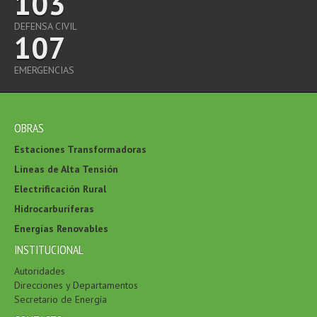
103
DEFENSA CIVIL
107
EMERGENCIAS
OBRAS
Estaciones Transformadoras
Lineas de Alta Tensión
Electrificación Rural
Hidrocarburíferas
Energías Renovables
INSTITUCIONAL
Autoridades
Direcciones y Departamentos
Secretario de Energía