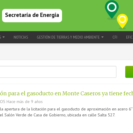
Secretaría de Energía
S
NOTICIAS
GESTIÓN DE TIERRAS Y MEDIO AMBIENTE
CFI
EFIC
ción para el gasoducto en Monte Caseros ya tiene fec
ROS
Hace más de 9 años
la apertura de la licitación para el gasoducto de aproximación en acero 6
el Salón Verde de Casa de Gobierno, ubicada en calle Salta 527.