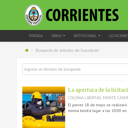
PORTADA
OBRAS
INSTITUCIONAL
LICITACIONE
>
Búsqueda de artículos de 'Gasoducto'
La apertura de la licita
COLONIA LIBERTAD, MONTE CASE
El jueves 18 de mayo se realizará 
misma tendrá lugar a las 10:00 en 