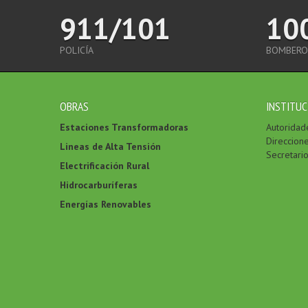
911/101
10
POLICÍA
BOMBERO
OBRAS
INSTITUC
Estaciones Transformadoras
Autoridad
Direccion
Lineas de Alta Tensión
Secretari
Electrificación Rural
Hidrocarburíferas
Energías Renovables