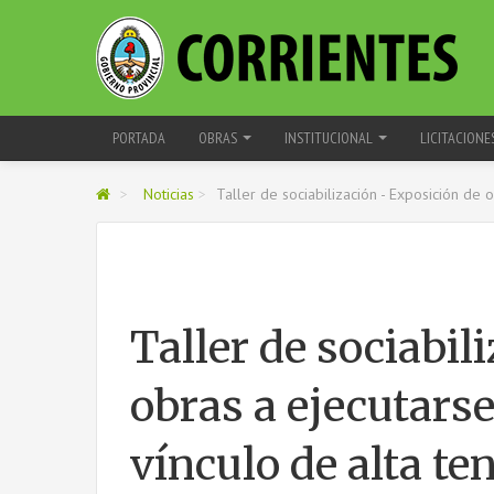
PORTADA
OBRAS
INSTITUCIONAL
LICITACIONE
>
Noticias
>
Taller de sociabilización - Exposición de 
Taller de sociabil
obras a ejecutars
vínculo de alta te