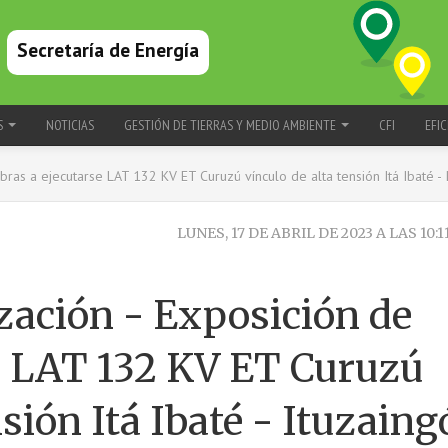
Secretaría de Energía
S
NOTICIAS
GESTIÓN DE TIERRAS Y MEDIO AMBIENTE
CFI
EFIC
obras a ejecutarse LAT 132 KV ET Curuzú vínculo de alta tensión Itá Ibaté - 
LUNES, 17 DE ABRIL DE 2023 A LAS 10:
ización - Exposición de
e LAT 132 KV ET Curuzú
nsión Itá Ibaté - Ituzaing