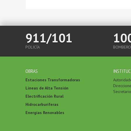
911/101
10
POLICÍA
BOMBERO
OBRAS
INSTITUC
Estaciones Transformadoras
Autoridad
Direccion
Lineas de Alta Tensión
Secretari
Electrificación Rural
Hidrocarburíferas
Energías Renovables