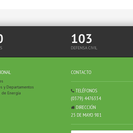
0
103
S
DEFENSA CIVIL
IONAL
CONTACTO
es
es y Departamentos
TELÉFONOS
o de Energía
(0379) 4476334
DIRECCIÓN
25 DE MAYO 981