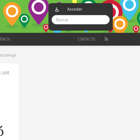
Acceder
IENCIA
CONTACTO
Ituzaingó
11 AM
ó