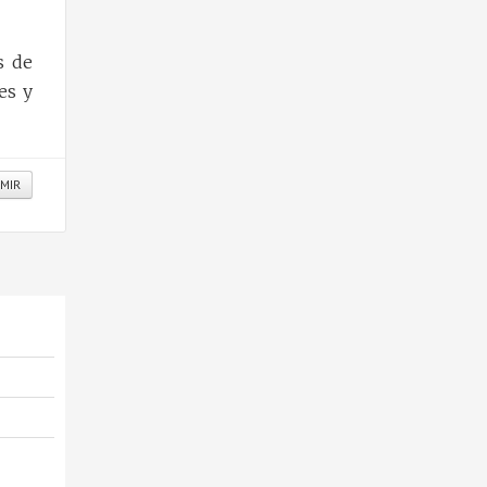
s de
es y
IMIR